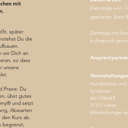
schen mit
Dienstags von 17
en.
geplanter Start 
ßt, später
(Samstag und Sonn
erstehst Du die
in Anspruch gen
ufbauen.
 wir Dich an
Ansprechpartne
eran, so dass
ür unsere
lst.
Veranstaltungso
Hundeschule und
d Praxis: Du
Symbiose
en, übst gutes
Am Ölfeld 9
mmy® und setzt
31311 Uetze
nung, Abwarten
(Abweichungen we
 den Kurs ab.
s begrenzt,