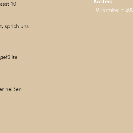
Kosten:
asst 10
10 Termine = 200
, sprich uns
gefüllte
er heißen