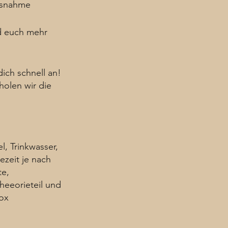
ussnahme
nd euch mehr
ich schnell an!
holen wir die
l, Trinkwasser,
ezeit je nach
te,
heeorieteil und
ox