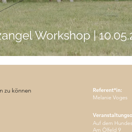
angel Workshop | 10.05
Referent*in:
en zu können
Melanie Voges
Veranstaltungso
Auf dem Hundes
Am Ölfeld 9