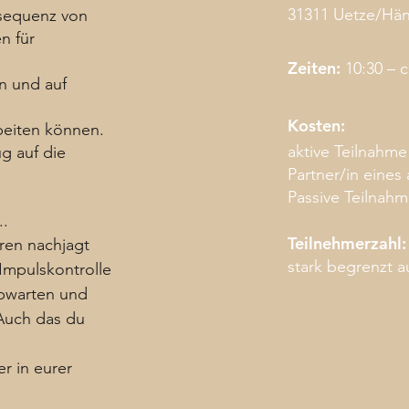
31311 Uetze/Hä
dsequenz von
n für
Zeiten:
10:30 – c
n und auf
Kosten:
beiten können.
aktive Teilnahme
g auf die
Partner/in eines 
Passive Teilnahm
..
Teilnehmerzahl:
ren nachjagt
stark begrenzt a
 Impulskontrolle
Abwarten und
 Auch das du
er in eurer