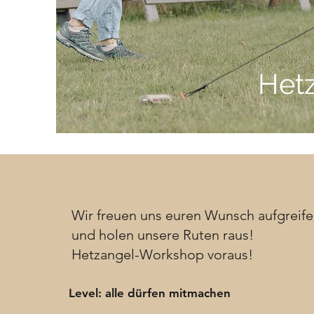
Hetz
Wir freuen uns euren Wunsch aufgreif
und holen unsere Ruten raus!
Hetzangel-Workshop voraus!
Level: alle dürfen mitmachen