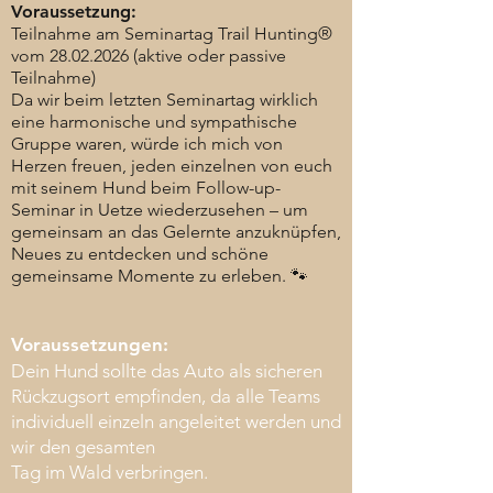
Voraussetzung:
Teilnahme am Seminartag Trail Hunting®
vom 28.02.2026 (aktive oder passive
Teilnahme)
Da wir beim letzten Seminartag wirklich
eine harmonische und sympathische
Gruppe waren, würde ich mich von
Herzen freuen, jeden einzelnen von euch
mit seinem Hund beim Follow-up-
Seminar in Uetze wiederzusehen – um
gemeinsam an das Gelernte anzuknüpfen,
Neues zu entdecken und schöne
gemeinsame Momente zu erleben. 🐾
Voraussetzungen:
Dein Hund sollte das Auto als sicheren
Rückzugsort empfinden, da alle Teams
individuell einzeln angeleitet werden und
wir den gesamten
Tag im Wald verbringen.