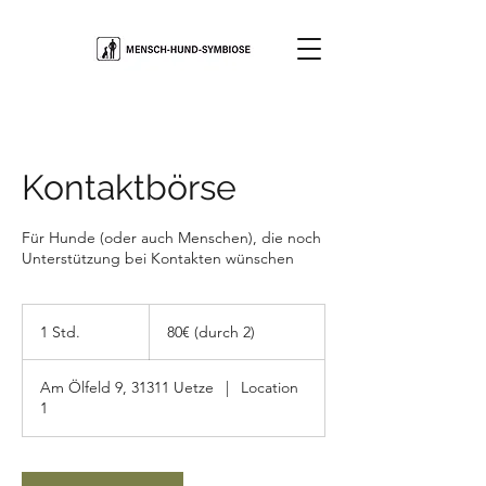
Kontaktbörse
Für Hunde (oder auch Menschen), die noch
Unterstützung bei Kontakten wünschen
80€
(durch
1 Std.
1
80€ (durch 2)
2)
S
t
Am Ölfeld 9, 31311 Uetze
|
Location
d
1